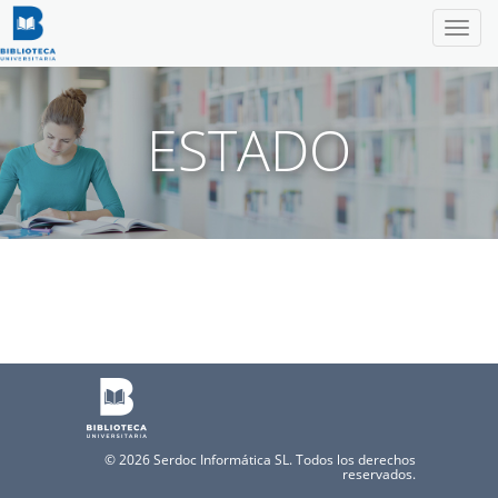
Nave
ESTADO
© 2026
Serdoc Informática SL. Todos los derechos
reservados.