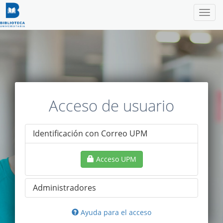
Nave
Acceso de usuario
Identificación con Correo UPM
Acceso UPM
Administradores
Ayuda para el acceso